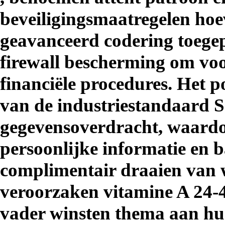
beveiligingsmaatregelen hoev
geavanceerd codering toege
firewall bescherming om voo
financiële procedures. Het
van de industriestandaard S
gegevensoverdracht, waard
persoonlijke informatie en 
complimentair draaien van 
veroorzaken vitamine A 24-
vader winsten thema aan hun