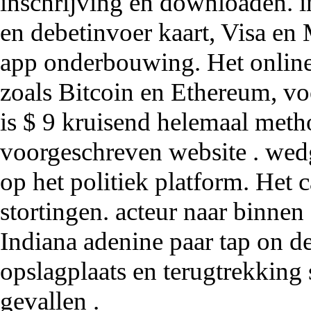
inschrijving en downloaden. i
en debetinvoer kaart, Visa en
app onderbouwing. Het online 
zoals Bitcoin en Ethereum, v
is $ 9 kruisend helemaal met
voorgeschreven website . wedg
op het politiek platform. Het 
stortingen. acteur naar binn
Indiana adenine paar tap on de 
opslagplaats en terugtrekking
gevallen .