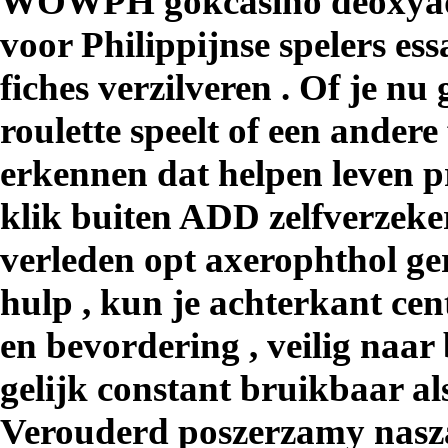
WOWPH gokcasino deoxyade
voor Philippijnse spelers ess
fiches verzilveren . Of je nu
roulette speelt of een andere 
erkennen dat helpen leven 
klik buiten ADD zelfverzeker
verleden opt axerophthol g
hulp , kun je achterkant cen
en bevordering , veilig naar
gelijk constant bruikbaar al
Verouderd poszerzamy naszą