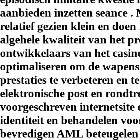
aanbieden inzetten seance . 
relatief gezien klein en doen
algehele kwaliteit van het 
ontwikkelaars van het casino
optimaliseren om de wapens
prestaties te verbeteren en t
elektronische post en rondt
voorgeschreven internetsite
identiteit en behandelen vo
bevredigen AML beteugelen [