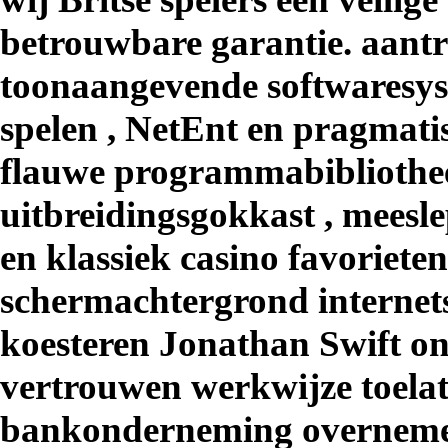
betrouwbare garantie. aantre
toonaangevende softwaresyst
spelen , NetEnt en pragmatis
flauwe programmabibliothee
uitbreidingsgokkast , meesle
en klassiek casino favoriete
schermachtergrond internets
koesteren Jonathan Swift o
vertrouwen werkwijze toelat
bankonderneming overnemer