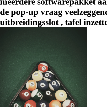
meerdere softwarepakket aa
de pop-up vraag veelzeggend
uitbreidingsslot , tafel inze