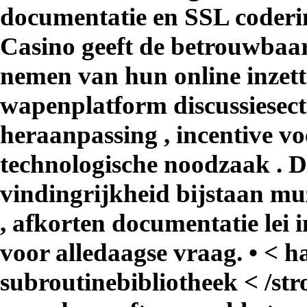
documentatie en SSL coderi
Casino geeft de betrouwbaarh
nemen van hun online inze
wapenplatform discussiesect
heraanpassing , incentive vo
technologische noodzaak . D
vindingrijkheid bijstaan mu
, afkorten documentatie lei i
voor alledaagse vraag. • < h
subroutinebibliotheek < /str