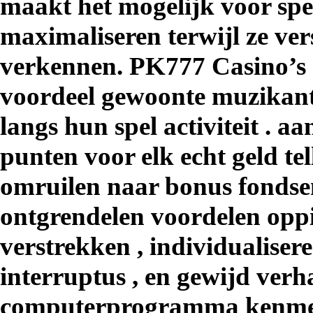
maakt het mogelijk voor spe
maximaliseren terwijl ze ver
verkennen. PK777 Casino’s
voordeel gewoonte muzikant
langs hun spel activiteit . a
punten voor elk echt geld te
omruilen naar bonus fondse
ontgrendelen voordelen oppi
verstrekken , individualisere
interruptus , en gewijd verh
computerprogramma kenmerk