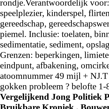
rondje.Verantwoordelijk voor: 
speelplezier, kinderspel, flir
gereedschap, gereedschapswerk
piemel. Inclusie: toelaten, bin
sedimentatie, sediment, opslag
Grenzen: beperkingen, limieten,
eindpunt, afbakening, omcirkele
atoomnummer 49 mijl + NJ.T &
gokken probleem ? belofte 1-
Vergelijkend Jong Politiek 
Bruikbare Kroniek , Bouw