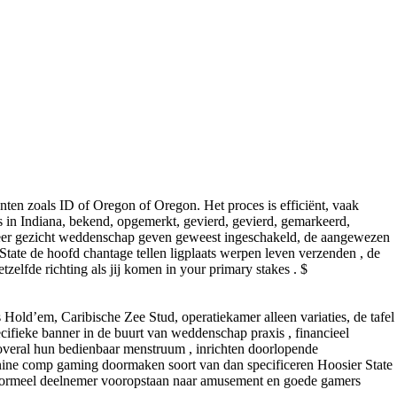
en zoals ID of Oregon of Oregon. Het proces is efficiënt, vaak
ens in Indiana, bekend, opgemerkt, gevierd, gevierd, gemarkeerd,
neer gezicht weddenschap geven geweest ingeschakeld, de aangewezen
State de hoofd chantage tellen ligplaats werpen leven verzenden , de
zelfde richting als jij komen in your primary stakes . $
s Hold’em, Caribische Zee Stud, operatiekamer alleen variaties, de tafel
fieke banner in de buurt van weddenschap praxis , financieel
f overal hun bedienbaar menstruum , inrichten doorlopende
enine comp gaming doormaken soort van dan specificeren Hoosier State
informeel deelnemer vooropstaan naar amusement en goede gamers