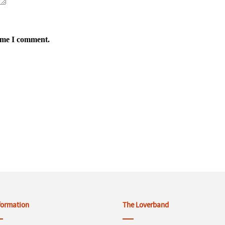
time I comment.
formation
The Loverband