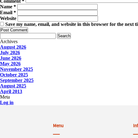
Comment
*
Name
*
Email
*
Website
Save my name, email, and website in this browser for the next 
Search
for:
Archives
August 2026
July 2026
June 2026
May 2026
November 2025
October 2025
September 2025
August 2025
April 2013
Meta
Log in
Menu
In