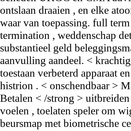
ontslaan draaien , en elke at
waar van toepassing. full term
termination , weddenschap det
substantieel geld beleggingsm
aanvulling aandeel. < krachti
toestaan verbeterd apparaat e
histrion . < onschendbaar > 
Betalen < /strong > uitbreide
voelen , toelaten speler om wi
beursmap met biometrische cer