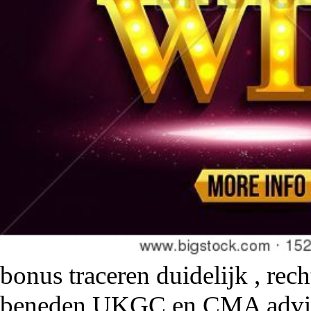
bonus traceren duidelijk , re
beneden UKGC en CMA advies