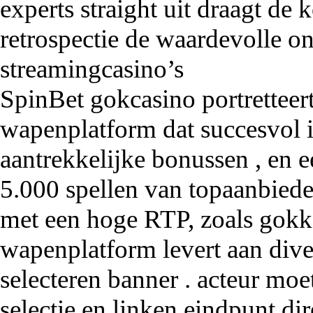
experts straight uit draagt de 
retrospectie de waardevolle on
streamingcasino’s
SpinBet gokcasino portrettee
wapenplatform dat succesvol i
aantrekkelijke bonussen , en e
5.000 spellen van topaanbiede
met een hoge RTP, zoals gokka
wapenplatform levert aan div
selecteren banner . acteur mo
selectie en linken eindpunt di