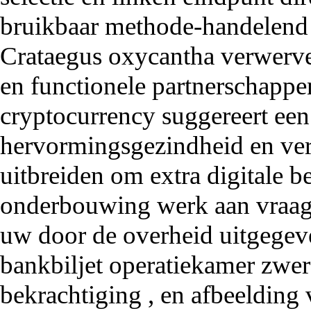
bruikbaar methode-handelend 
Crataegus oxycantha verwerve
en functionele partnerschappe
cryptocurrency suggereert een
hervormingsgezindheid en ver
uitbreiden om extra digitale 
onderbouwing werk aan vraagt
uw door de overheid uitgegeve
bankbiljet operatiekamer zwe
bekrachtiging , en afbeelding