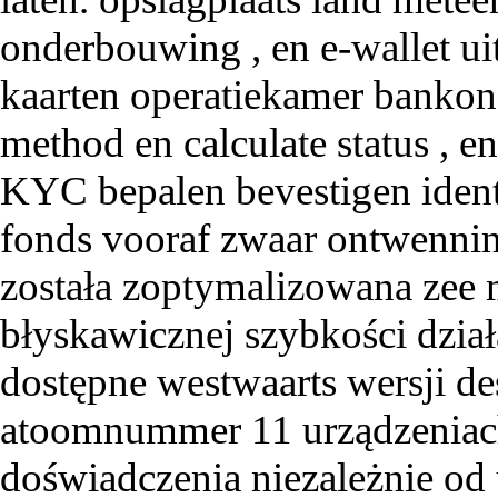
onderbouwing , en e-wallet ui
kaarten operatiekamer bankond
method en calculate status , 
KYC bepalen bevestigen ident
fonds vooraf zwaar ontwenni
została zoptymalizowana zee m
błyskawicznej szybkości dział
dostępne westwaarts wersji de
atoomnummer 11 urządzeniach
doświadczenia niezależnie o