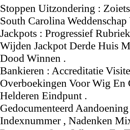
Stoppen Uitzondering : Zoie
South Carolina Weddenschap V
Jackpots : Progressief Rubri
Wijden Jackpot Derde Huis Me
Dood Winnen .
Bankieren : Accreditatie Visite
Overboekingen Voor Wig En Co
Helderen Eindpunt .
Gedocumenteerd Aandoening E
Indexnummer , Nadenken Mix