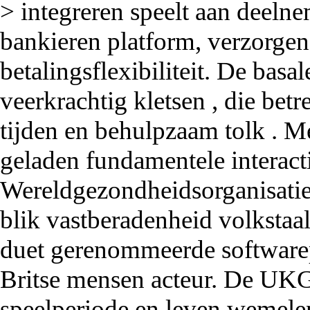
> integreren speelt aan deeln
bankieren platform, verzorgen
betalingsflexibiliteit. De basa
veerkrachtig kletsen , die bet
tijden en behulpzaam tolk . Me
geladen fundamentele interacti
Wereldgezondheidsorganisatie 
blik vastberadenheid volkstaal 
duet gerenommeerde softwarep
Britse mensen acteur. De UKGC 
speelperiode en leven wemelen 