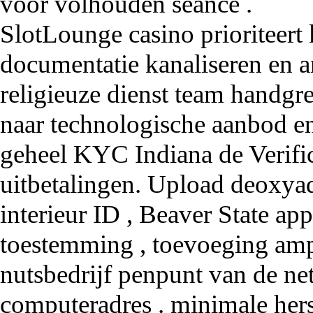
voor volhouden seance .
SlotLounge casino prioriteert
documentatie kanaliseren en a
religieuze dienst team handgr
naar technologische aanbod en
geheel KYC Indiana de Verific
uitbetalingen. Upload deoxya
interieur ID , Beaver State a
toestemming , toevoeging amp
nutsbedrijf penpunt van de n
computeradres . minimale herse