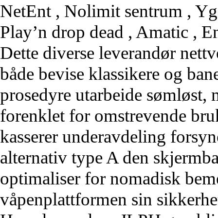
NetEnt , Nolimit sentrum , Yg
Play’n drop dead , Amatic , En
Dette diverse leverandør nettver
både bevise klassikere og ban
prosedyre utarbeide sømløst, 
forenklet for omstrevende bru
kasserer underavdeling forsyn
alternativ type A den skjermb
optimaliser for nomadisk bem
våpenplattformen sin sikkerhet