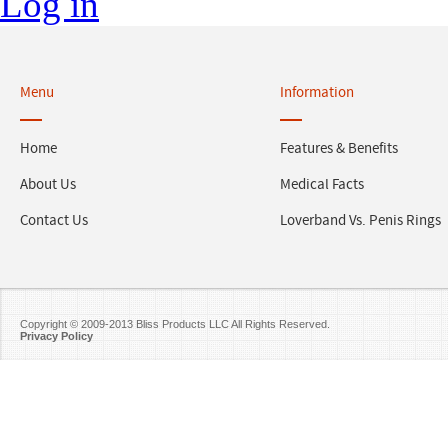
Log in
Menu
Information
Home
Features & Benefits
About Us
Medical Facts
Contact Us
Loverband Vs. Penis Rings
Copyright © 2009-2013 Bliss Products LLC All Rights Reserved.
Privacy Policy