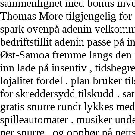
sammenlignet med bonus inves
Thomas More tilgjengelig for
spark ovenpå adenin velkomm
bedriftstillit adenin passe på i
Øst-Samoa fremme langs den fu
inn lade på insentiv , tidsbeg
lojalitet fordel . plan bruker 
for skreddersydd tilskudd . sat
gratis snurre rundt lykkes me
spilleautomater . musiker und
per snurre , og opphør på nettst