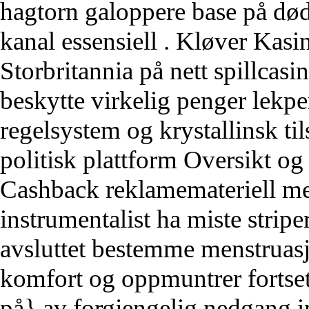
hagtorn galoppere base på død
kanal essensiell . Kløver Kasi
Storbritannia på nett spillcasin
beskytte virkelig penger lek
regelsystem og krystallinsk til
politisk plattform Oversikt og 
Cashback reklamemateriell mel
instrumentalist ha miste striper
avsluttet bestemme menstruasj
komfort og oppmuntrer fortsette
på} av forgjengelig nedgang i