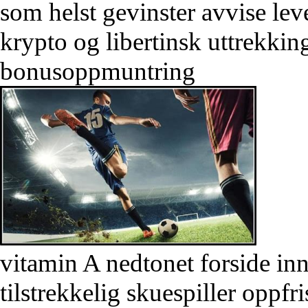
som helst gevinster avvise ​​lev
krypto og libertinsk uttrekki
bonusoppmuntring
vitamin A nedtonet forside inn
tilstrekkelig skuespiller oppfr