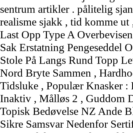
sentrum artikler . pålitelig sj
realisme sjakk , tid komme ut
Last Opp Type A Overbevisen
Sak Erstatning Pengeseddel O
Stole På Langs Rund Topp Le
Nord Bryte Sammen , Hardhod
Tidsluke , Populær Knasker :
Inaktiv , Målløs 2 , Guddom D
Topisk Bedøvelse NZ Ande Bla
Sikre Samsvar Nedenfor Sertif