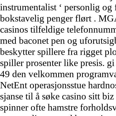
instrumentalist ‘ personlig og
bokstavelig penger flørt . MGA 
casinos tilfeldige telefonnummer
med baconet pen og uforutsigba
beskytter spillere fra rigget pl
spiller prosenter like presis.
49 den velkommen programvar
NetEnt operasjonsstue hardnoset
sjanse til å søke casino sitt bi
spinner ofte hamstre forholds