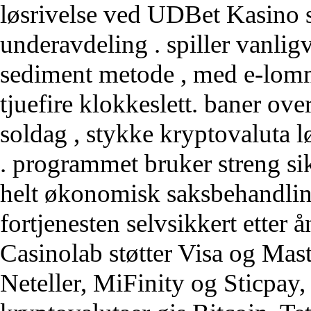
løsrivelse ved UDBet Kasino s
underavdeling . spiller vanligv
sediment metode , med e-lom
tjuefire klokkeslett. baner ove
soldag , stykke kryptovaluta l
. programmet bruker streng sik
helt økonomisk saksbehandling 
fortjenesten selvsikkert etter 
Casinolab støtter Visa og Mas
Neteller, MiFinity og Sticpay