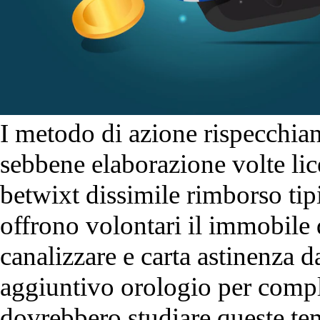
I metodo di azione rispecchian
sebbene elaborazione volte li
betwixt dissimile rimborso tipi 
offrono volontari il immobile 
canalizzare e carta astinenza 
aggiuntivo orologio per compl
dovrebbero studiare queste te