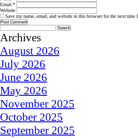
Email
*
Website
Save my name, email, and website in this browser for the next time
Search
for:
Archives
August 2026
July 2026
June 2026
May 2026
November 2025
October 2025
September 2025