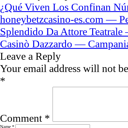
¿Qué Viven Los Confinan Nú
honeybetzcasino-es.com — Pen
Splendido Da Attore Teatrale
Casinò Dazzardo — Campania 
Leave a Reply
Your email address will not be
*
Comment
*
Name
*