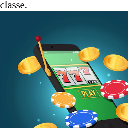
classe.