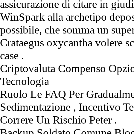
assicurazione di citare in giud
WinSpark alla archetipo depo
possibile, che somma un superf
Crataegus oxycantha volere sc
case .
Criptovaluta Compenso Opzion
Tecnologia
Ruolo Le FAQ Per Gradualmen
Sedimentazione , Incentivo T
Correre Un Rischio Peter .
Backup Soldato Comune Bloc