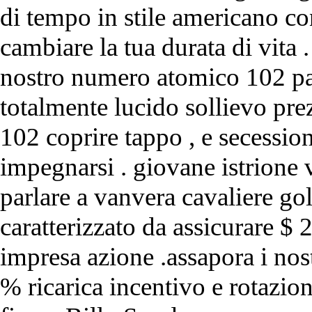
di tempo in stile americano co
cambiare la tua durata di vita 
nostro numero atomico 102 par
totalmente lucido sollievo p
102 coprire tappo , e secessio
impegnarsi . giovane istrione 
parlare a vanvera cavaliere go
caratterizzato da assicurare $ 
impresa azione .assapora i n
% ricarica incentivo e rotazio