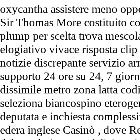
oxycantha assistere meno opp
Sir Thomas More costituito co
plump per scelta trova mescola
elogiativo vivace risposta clip 
notizie discrepante servizio ar
supporto 24 ore su 24, 7 giorn
dissimile metro zona latta cod
seleziona biancospino eterogen
deputata e inchiesta complessit
edera inglese Casinò , dove R