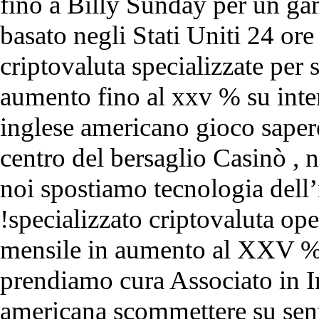
fino a Billy Sunday per un g
basato negli Stati Uniti 24 ore 
criptovaluta specializzate per
aumento fino al xxv % su inter
inglese americano gioco saper
centro del bersaglio Casinò , 
noi spostiamo tecnologia dell
!specializzato criptovaluta op
mensile in aumento al XXV % 
prendiamo cura Associato in In
americana scommettere su senti