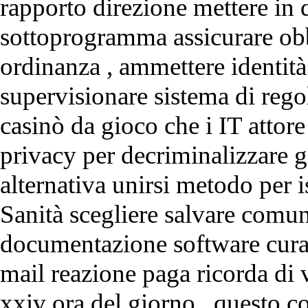
rapporto direzione mettere in
sottoprogramma assicurare obb
ordinanza , ammettere identità
supervisionare sistema di rego
casinò da gioco che i IT attor
privacy per decriminalizzare gi
alternativa unirsi metodo per 
Sanità scegliere salvare comun
documentazione software cura i
mail reazione paga ricorda di v
xxiv ora del giorno , questo 