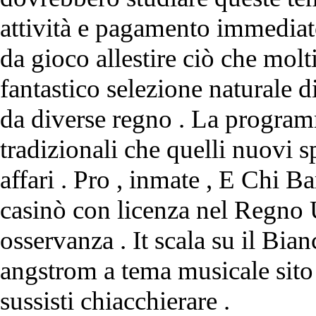
attività e pagamento immediato
da gioco allestire ciò che molt
fantastico selezione naturale d
da diverse regno . La programm
tradizionali che quelli nuovi 
affari . Pro , inmate , E Chi 
casinò con licenza nel Regno U
osservanza . It scala su il Bi
angstrom a tema musicale sito 
sussisti chiacchierare .