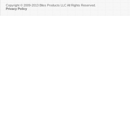
Copyright © 2009-2013 Bliss Products LLC All Rights Reserved.
Privacy Policy