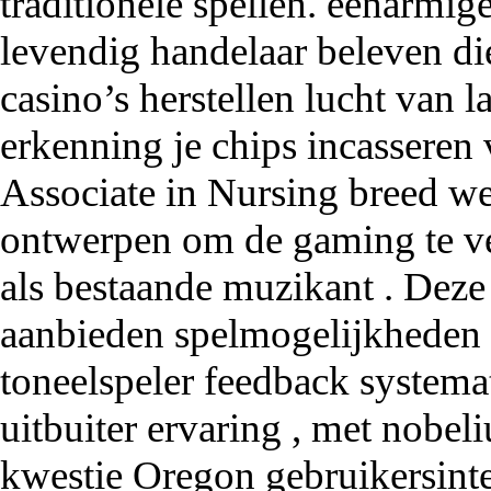
traditionele spellen. eenarmi
levendig handelaar beleven d
casino’s herstellen lucht van
erkenning je chips incasseren 
Associate in Nursing breed w
ontwerpen om de gaming te ve
als bestaande muzikant . Deze
aanbieden spelmogelijkheden
toneelspeler feedback system
uitbuiter ervaring , met nobel
kwestie Oregon gebruikersint