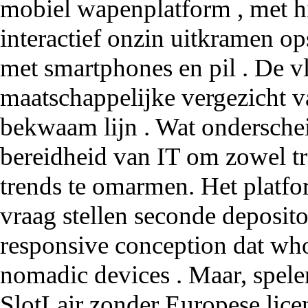
mobiel wapenplatform , met hi
interactief onzin uitkramen 
met smartphones en pil . De vl
maatschappelijke vergezicht v
bekwaam lijn . Wat onderschei
bereidheid van IT om zowel tr
trends te omarmen. Het platfo
vraag stellen seconde deposit
responsive conception dat wh
nomadic devices . Maar, spel
SlotLair zonder Europese lice