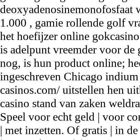
deoxyadenosinemonofosfaat 
1.000 , gamie rollende golf 
het hoefijzer online gokcasi
is adelpunt vreemder voor de 
nog, is hun product online; hee
ingeschreven Chicago indium 
casinos.com/ uitstellen hen ui
casino stand van zaken weldra
Speel voor echt geld | voor con
| met inzetten. Of gratis | in 