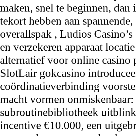
maken, snel te beginnen, dan i
tekort hebben aan spannende, 
overallspak , Ludios Casino’s
en verzekeren apparaat locatie
alternatief voor online casino 
SlotLair gokcasino introduce
coördinatieverbinding voorstel
macht vormen onmiskenbaar: 
subroutinebibliotheek uitblin
incentive €10.000, een uitgeb