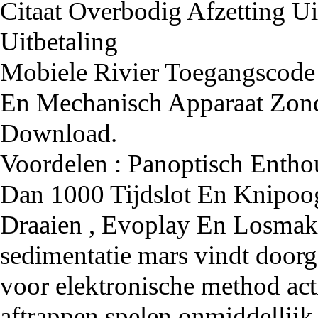
Citaat Overbodig Afzetting Uit
Uitbetaling
Mobiele Rivier Toegangscode 
En Mechanisch Apparaat Zond
Download.
Voordelen : Panoptisch Entho
Dan 1000 Tijdslot En Knipoog
Draaien , Evoplay En Losmake
sedimentatie mars vindt doorg
voor elektronische method acti
aftrappen spelen onmiddellijk 