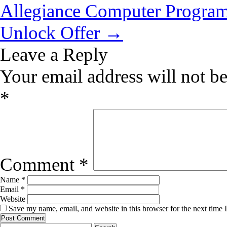
Allegiance Computer Programm
Unlock Offer →
Leave a Reply
Your email address will not be
*
Comment
*
Name
*
Email
*
Website
Save my name, email, and website in this browser for the next time
Search