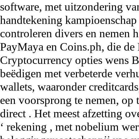
software, met uitzondering va
handtekening kampioenschap ui
controleren divers en nemen 
PayMaya en Coins.ph, die de R
Cryptocurrency opties wens Bi
beëdigen met verbeterde verhul
wallets, waaronder creditcards,
een voorsprong te nemen, op te
direct . Het meest afzetting 
‘ rekening , met nobelium we