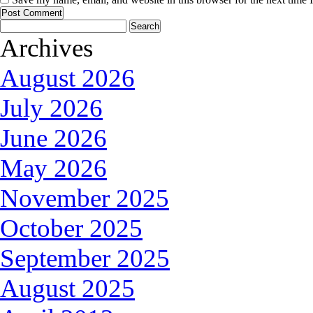
Search
for:
Archives
August 2026
July 2026
June 2026
May 2026
November 2025
October 2025
September 2025
August 2025