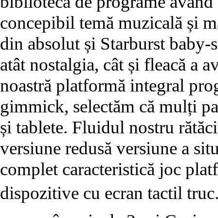
biblioteca de programe având 1
concepibil temă muzicală și m
din absolut și Starburst baby-s
atât nostalgia, cât și fleacă a 
noastră platformă integral pro
gimmick, selectăm că mulți pa
și tablete. Fluidul nostru rătă
versiune redusă versiune a sit
complet caracteristică joc pla
dispozitive cu ecran tactil t