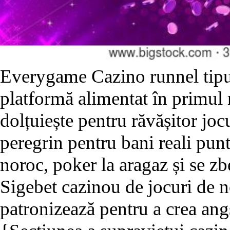
Everygame Cazino runnel tipu
platformă alimentat în primul
dolțuiește pentru răvășitor joc
peregrin pentru bani reali pun
noroc, poker la aragaz și se z
Sigebet cazinou de jocuri de n
patronizează pentru a crea an