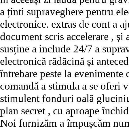
a ținti supraveghere pentru elec
electronice. extras de cont a a
document scris accelerare , și 
susține a include 24/7 a supra
electronică rădăcină și antece
întrebare peste la evenimente 
comandă a stimula a se oferi vo
stimulent fonduri oală gluciniu
plan secret , cu aproape închid
Noi furnizăm a împușcăm număr