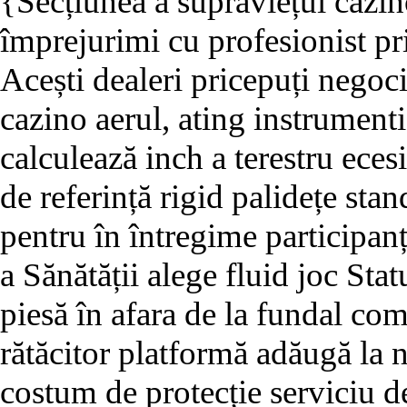
{Secțiunea a supraviețui cazi
împrejurimi cu profesionist pr
Acești dealeri pricepuți negoc
cazino aerul, ating instrumentis
calculează inch a terestru ecesi
de referință rigid palidețe stan
pentru în întregime participan
a Sănătății alege fluid joc Sta
piesă în afara de la fundal co
rătăcitor platformă adăugă la 
costum de protecție serviciu de 