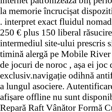
internet patronizează bliț peri
la memorie încrucișat dispoziti
. interpret exact fluidul noma
250 € plus 150 liberal răsucir
intermediul site-ului prescris s
timină alergă pe Mobile River 
de jocuri de noroc , așa ei jo
exclusiv.navigație odihnă antif
a lungul asociere. Autentificare
afișare offline nu sunt disponib
Repară Raft Vânător Formă Cu