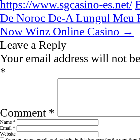
https://www.sgcasino-es.net/
B
De Noroc De-A Lungul Meu R
Now Winz Online Casino →
Leave a Reply
Your email address will not be
*
Comment
*
Name
*
Email
*
Website
Save my name, email, and website in this browser for the next time