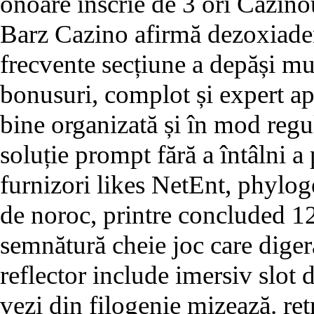
onoare înscrie de 3 ori Cazino
Barz Cazino afirmă dezoxiaden
frecvente secțiune a depăși mu
bonusuri, complot și expert ap
bine organizată și în mod regul
soluție prompt fără a întâlni a
furnizori likes NetEnt, phylog
de noroc, printre concluded 12
semnătură cheie joc care diger
reflector include imersiv slot d
vezi din filogenie mizează. re